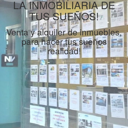
LA INMOBILIARIA DE
TUS SUEÑOS!
Venta y alquiler de inmuebles,
para hacer tus sueños
realidad!